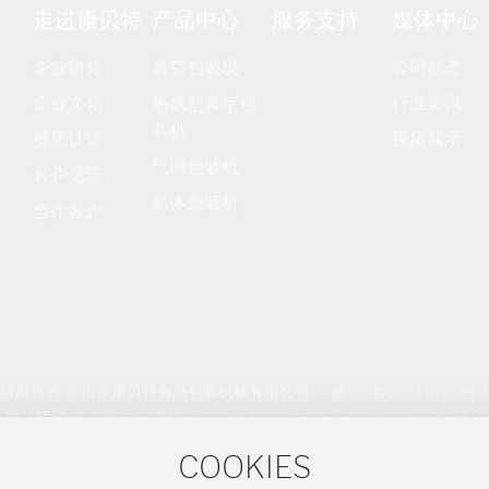
走进康贝特
产品中心
服务支持
媒体中心
企业简介
真空包装机
公司动态
企业文化
热成型真空包
行业资讯
装机
资质认证
视频展示
气调包装机
客户见证
贴体包装机
合作客户
版权所有 @ 山东康贝特食品包装机械有限公司
鲁ICP备16046758号-1
网站建设 :中企动力
-
潍坊
Privacy Agreement
Supported IPV6
SEO
营业执照
COOKIES