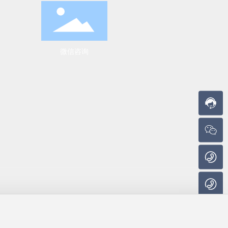
5
3
6
-
6
微信咨询
0
8
3
8
9
9
服
务
时
间
:
0
:
0
0
-
2