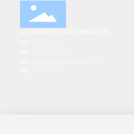
山东康贝特食品包装机械有限公司
电话
：
0536-6083899
邮箱
：
kangbeite@163.com
地址
：山东省潍坊市诸城市密州东路5999
手机
：
18663653918